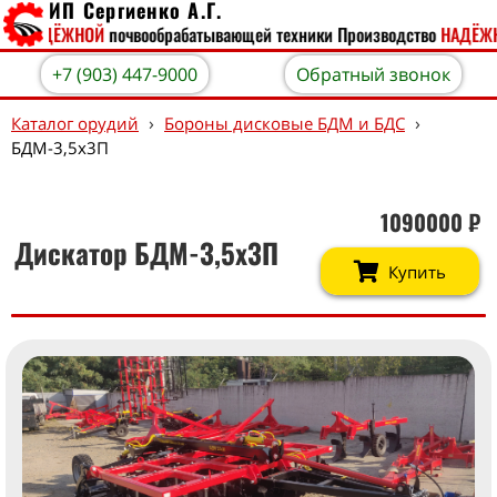
ИП Сергиенко А.Г.
о
НАДЁЖНОЙ
почвообрабатывающей техники
Производство
НАДЁЖН
+7 (903) 447-9000
Обратный звонок
›
›
Каталог орудий
Бороны дисковые БДМ и БДС
БДМ-3,5х3П
1090000
₽
Дискатор БДМ-3,5х3П
Купить