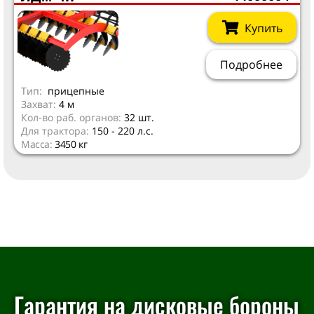
Купить
Подробнее
Тип:
прицепные
Захват:
4 м
Кол-во раб. органов:
32 шт.
Для трактора:
150 - 220 л.с.
Масса:
3450 кг
Гарантия на дисковые бороны