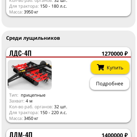
Кол-во раб. органов:
32 шт.
Для трактора:
150 - 180 л.с.
Масса:
3950 кг
Среди лущильников
ЛДС-4П
1270000
₽
Купить
Подробнее
Тип:
прицепные
Захват:
4 м
Кол-во раб. органов:
32 шт.
Для трактора:
150 - 220 л.с.
Масса:
3450 кг
ЛДМ-4П
1400000
₽