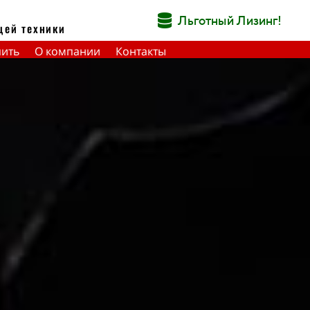
Льготный Лизинг!
щей техники
пить
О компании
Контакты