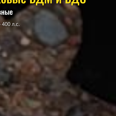
вные
 400 л.с.