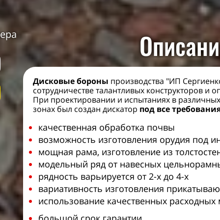
лера
Описани
Дисковые бороны
производства "ИП Сергиенко 
сотрудничестве талантливых конструкторов и о
При проектировании и испытаниях в различны
зонах был создан дискатор
под
все требовани
качественная обработка почвы
возможность изготовления орудия под и
мощная рама, изготовление из толстосте
модельный ряд от навесных цельнорамн
рядность варьируется от 2-х до 4-х
вариативность изготовления прикатываю
использование качественных расходных 
большой срок гарантии