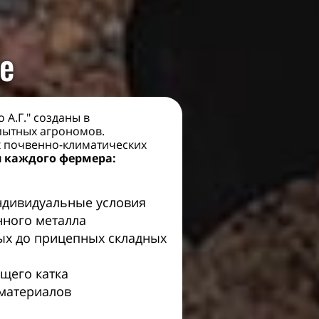
е
А.Г." созданы в
пытных агрономов.
х почвенно-климатических
я каждого фермера:
ндивидуальные условия
нного металла
ых до прицепных складных
щего катка
материалов