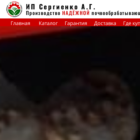
ИП Сергиенко А.Г.
Производство
НАДЁЖНОЙ
почвообрабатываю
Главная
Каталог
Гарантия
Доставка
Где ку