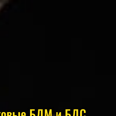
ковые БДМ и БДС