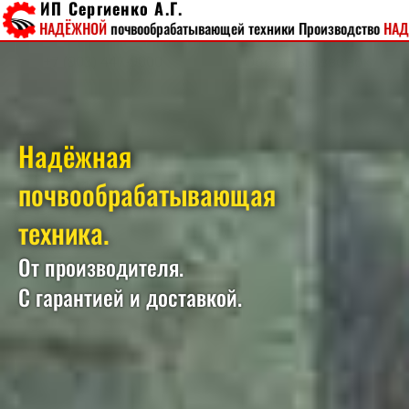
ИП Сергиенко А.Г.
ство
НАДЁЖНОЙ
почвообрабатывающей техники
Производство
НАДЁ
+7 (903) 447-9000
Обратный звонок
Надёжная
почвообрабатывающая
техника.
От производителя.
С гарантией и доставкой.