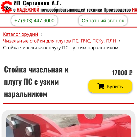
ИП Сергиенко А.Г.
одство
НАДЁЖНОЙ
почвообрабатывающей техники
Производство
НАД
+7 (903) 447-9000
Обратный звонок
›
Каталог орудий
›
Чизельные стойки для плугов ПС, ПЧС, ПСКу, ПЛН
Стойка чизельная к плугу ПС с узким наральником
Стойка чизельная к
17000
₽
плугу ПС с узким
Купить
наральником