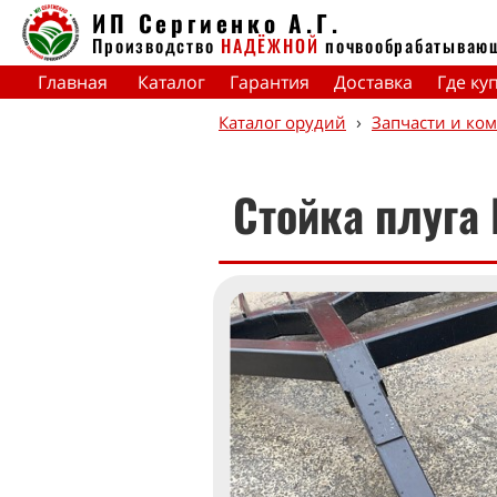
ИП Сергиенко А.Г.
Производство
НАДЁЖНОЙ
почвообрабатываю
Главная
Каталог
Гарантия
Доставка
Где ку
›
Каталог орудий
Запчасти и ко
Стойка плуга