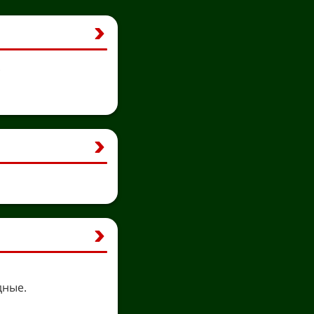
.
дные.