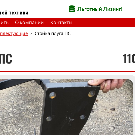
Льготный Лизинг!
щей техники
пить
О компании
Контакты
›
мплектующие
Стойка плуга ПС
 ПС
11