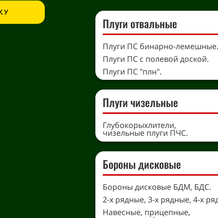
КУ
Плуги отвальные
Плуги ПС бинарно-лемешные
Плуги ПС с полевой доской.
Плуги ПС "плн".
Плуги чизельные
Глубокорыхлители,
чизельные плуги ПЧС.
Бороны дисковые
Бороны дисковые БДМ, БДС.
2-х рядные, 3-х рядные, 4-х ря
Навесные, прицепные,