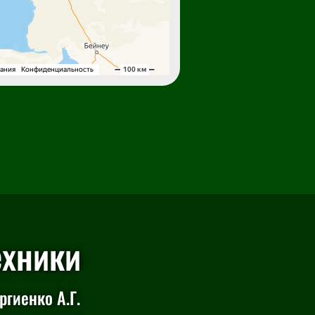
ехники
гиенко А.Г.