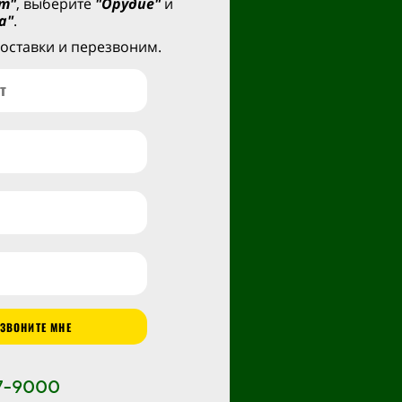
т"
, выберите
"Орудие"
и
а"
.
оставки и перезвоним.
ЗВОНИТЕ МНЕ
47-9000