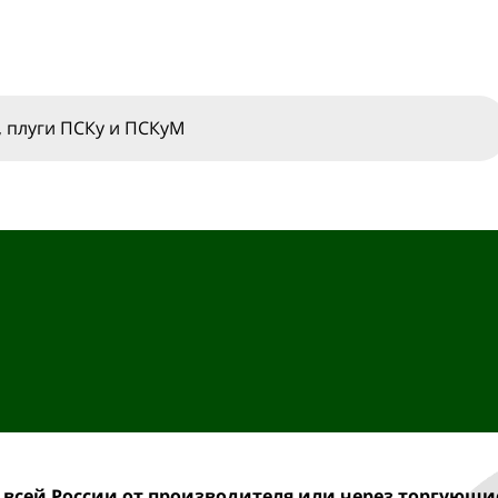
 плуги ПСКу и ПСКуМ
 всей России от производителя
или через торгующи