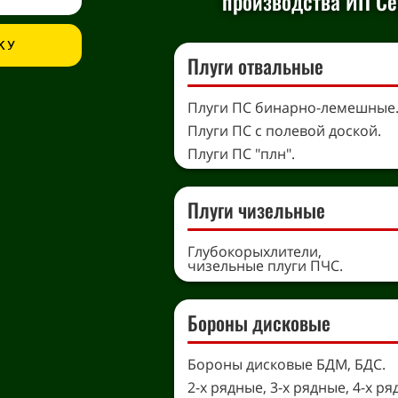
производства ИП Сер
КУ
Плуги отвальные
Плуги ПС бинарно-лемешные
Плуги ПС с полевой доской.
Плуги ПС "плн".
Плуги чизельные
Глубокорыхлители,
чизельные плуги ПЧС.
Бороны дисковые
Бороны дисковые БДМ, БДС.
2-х рядные, 3-х рядные, 4-х ря