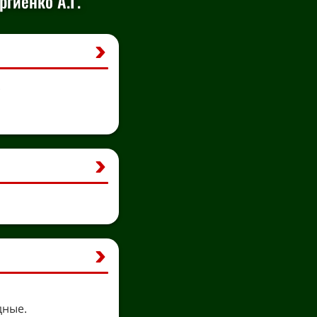
гиенко А.Г.
.
дные.