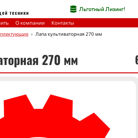
Льготный Лизинг!
щей техники
пить
О компании
Контакты
›
мплектующие
Лапа культиваторная 270 мм
аторная 270 мм