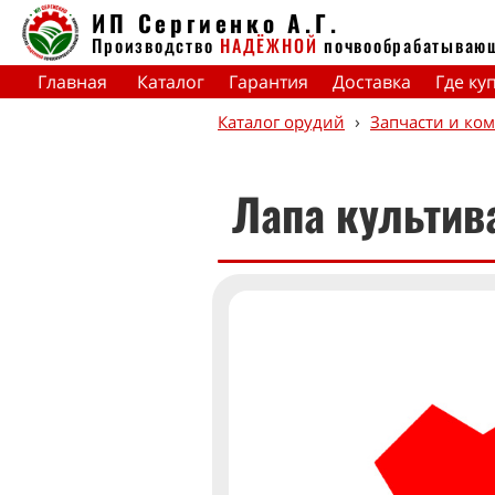
ИП Сергиенко А.Г.
Производство
НАДЁЖНОЙ
почвообрабатываю
Главная
Каталог
Гарантия
Доставка
Где ку
›
Каталог орудий
Запчасти и ко
Лапа культив