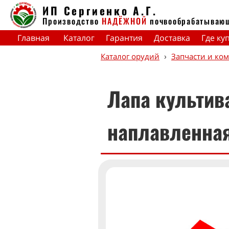
ИП Сергиенко А.Г.
Производство
НАДЁЖНОЙ
почвообрабатываю
Главная
Каталог
Гарантия
Доставка
Где ку
›
Каталог орудий
Запчасти и ко
Лапа культив
наплавленна