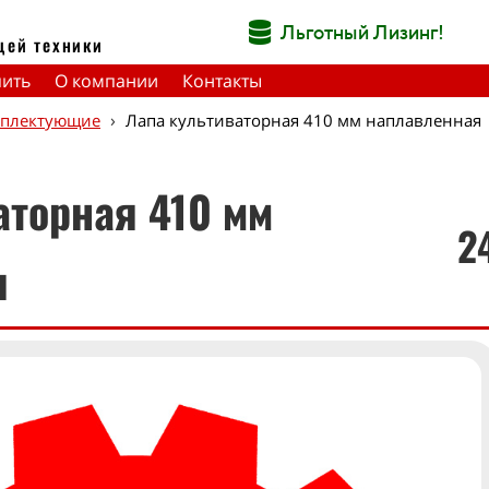
Льготный Лизинг!
щей техники
пить
О компании
Контакты
›
мплектующие
Лапа культиваторная 410 мм наплавленная
аторная 410 мм
2
я