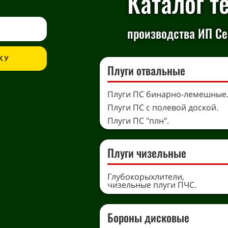
Каталог т
производства ИП Сер
КУ
Плуги отвальные
Плуги ПС бинарно-лемешные
Плуги ПС с полевой доской.
Плуги ПС "плн".
Плуги чизельные
Глубокорыхлители,
чизельные плуги ПЧС.
Бороны дисковые