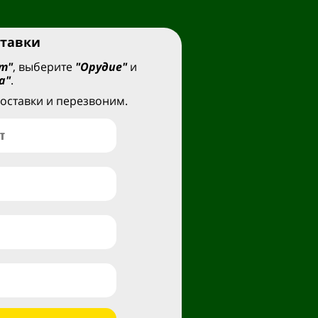
ставки
т"
, выберите
"Орудие"
и
а"
.
оставки и перезвоним.