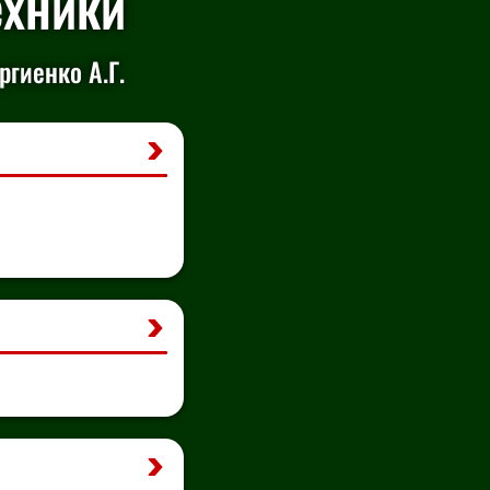
ехники
гиенко А.Г.
.