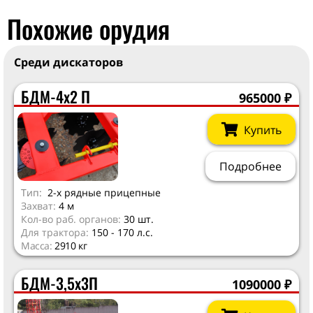
Похожие орудия
Среди дискаторов
БДМ-4х2 П
965000
₽
Купить
Подробнее
Тип:
2-х рядные прицепные
Захват:
4 м
Кол-во раб. органов:
30 шт.
Для трактора:
150 - 170 л.с.
Масса:
2910 кг
БДМ-3,5х3П
1090000
₽