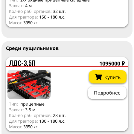
Захват:
4 м
Кол-во раб. органов:
32 шт.
Для трактора:
150 - 180 л.с.
Масса:
3950 кг
Среди лущильников
ЛДС-3,5П
1095000
₽
Купить
Подробнее
Тип:
прицепные
Захват:
3.5 м
Кол-во раб. органов:
28 шт.
Для трактора:
130 - 180 л.с.
Масса:
3350 кг