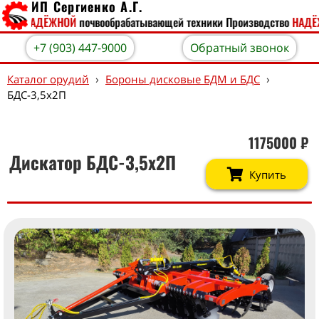
ИП Сергиенко А.Г.
тво
НАДЁЖНОЙ
почвообрабатывающей техники
Производство
НАДЁЖ
+7 (903) 447-9000
Обратный звонок
›
›
Каталог орудий
Бороны дисковые БДМ и БДС
БДС-3,5х2П
1175000
₽
Дискатор БДС-3,5х2П
Купить