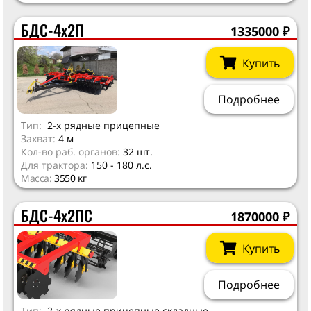
БДС-4х2П
1335000
₽
Купить
Подробнее
Тип:
2-х рядные прицепные
Захват:
4 м
Кол-во раб. органов:
32 шт.
Для трактора:
150 - 180 л.с.
Масса:
3550 кг
БДС-4х2ПС
1870000
₽
Купить
Подробнее
Тип:
2-х рядные прицепные складные