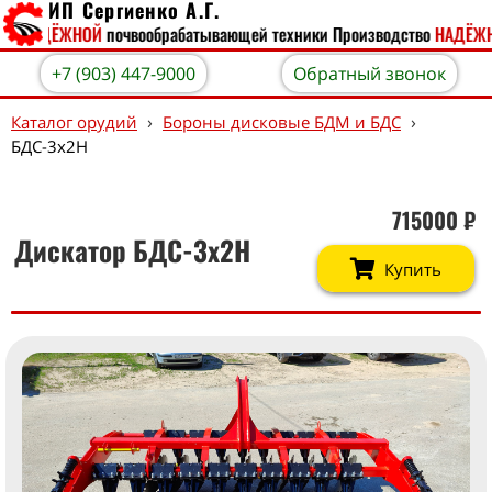
ИП Сергиенко А.Г.
о
НАДЁЖНОЙ
почвообрабатывающей техники
Производство
НАДЁЖНО
+7 (903) 447-9000
Обратный звонок
›
›
Каталог орудий
Бороны дисковые БДМ и БДС
БДС-3х2Н
715000
₽
Дискатор БДС-3х2Н
Купить