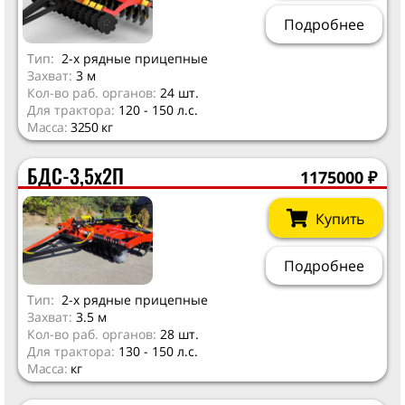
Подробнее
Тип:
2-х рядные прицепные
Захват:
3 м
Кол-во раб. органов:
24 шт.
Для трактора:
120 - 150 л.с.
Масса:
3250 кг
БДС-3,5х2П
1175000
₽
Купить
Подробнее
Тип:
2-х рядные прицепные
Захват:
3.5 м
Кол-во раб. органов:
28 шт.
Для трактора:
130 - 150 л.с.
Масса:
кг