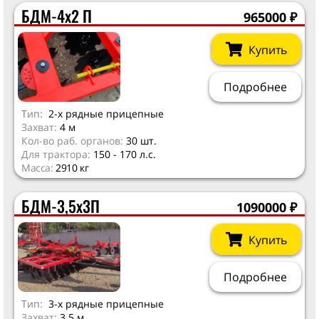
БДМ-4х2 П
965000
₽
Купить
Подробнее
Тип:
2-х рядные прицепные
Захват:
4 м
Кол-во раб. органов:
30 шт.
Для трактора:
150 - 170 л.с.
Масса:
2910 кг
БДМ-3,5х3П
1090000
₽
Купить
Подробнее
Тип:
3-х рядные прицепные
Захват:
3.5 м