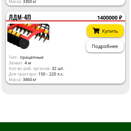
Масса:
3350 кг
ЛДМ-4П
1400000
₽
Купить
Подробнее
Тип:
прицепные
Захват:
4 м
Кол-во раб. органов:
32 шт.
Для трактора:
150 - 220 л.с.
Масса:
3450 кг