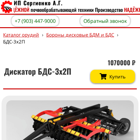
ИП Сергиенко А.Г.
о
НАДЁЖНОЙ
почвообрабатывающей техники
Производство
НАДЁЖНО
+7 (903) 447-9000
Обратный звонок
›
›
Каталог орудий
Бороны дисковые БДМ и БДС
БДС-3х2П
1070000
₽
Дискатор БДС-3х2П
Купить