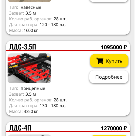
Тип:
навесные
Захват:
3.5 м
Кол-во раб. органов:
28 шт.
Для трактора:
120 - 180 л.с.
Масса:
1600 кг
ЛДС-3,5П
1095000
₽
Купить
Подробнее
Тип:
прицепные
Захват:
3.5 м
Кол-во раб. органов:
28 шт.
Для трактора:
130 - 180 л.с.
Масса:
3350 кг
ЛДС-4П
1270000
₽