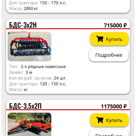
Для трактора:
150 - 170 л.с.
Масса:
2850 кг
БДС-3х2Н
715000
₽
Купить
Подробнее
Тип:
2-х рядные навесные
Захват:
3 м
Кол-во раб. органов:
24 шт.
Для трактора:
120 - 150 л.с.
Масса:
кг
БДС-3,5х2П
1175000
₽
Купить
Подробнее