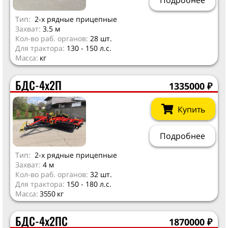
Тип:
2-х рядные прицепные
Захват:
3.5 м
Кол-во раб. органов:
28 шт.
Для трактора:
130 - 150 л.с.
Масса:
кг
БДС-4х2П
1335000
₽
Купить
Подробнее
Тип:
2-х рядные прицепные
Захват:
4 м
Кол-во раб. органов:
32 шт.
Для трактора:
150 - 180 л.с.
Масса:
3550 кг
БДС-4х2ПС
1870000
₽